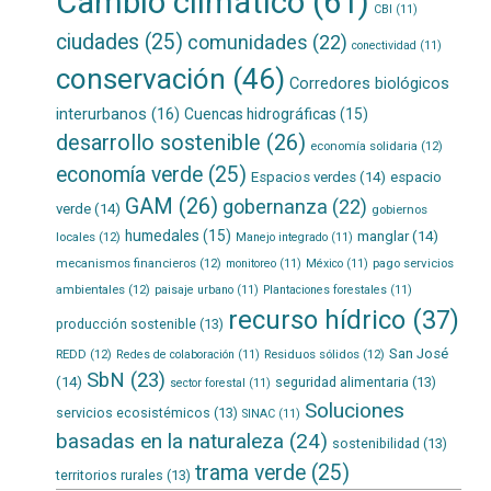
Cambio climático
(61)
CBI
(11)
ciudades
(25)
comunidades
(22)
conectividad
(11)
conservación
(46)
Corredores biológicos
interurbanos
(16)
Cuencas hidrográficas
(15)
desarrollo sostenible
(26)
economía solidaria
(12)
economía verde
(25)
Espacios verdes
(14)
espacio
GAM
(26)
gobernanza
(22)
verde
(14)
gobiernos
humedales
(15)
manglar
(14)
locales
(12)
Manejo integrado
(11)
mecanismos financieros
(12)
pago servicios
monitoreo
(11)
México
(11)
ambientales
(12)
paisaje urbano
(11)
Plantaciones forestales
(11)
recurso hídrico
(37)
producción sostenible
(13)
San José
REDD
(12)
Residuos sólidos
(12)
Redes de colaboración
(11)
SbN
(23)
(14)
seguridad alimentaria
(13)
sector forestal
(11)
Soluciones
servicios ecosistémicos
(13)
SINAC
(11)
basadas en la naturaleza
(24)
sostenibilidad
(13)
trama verde
(25)
territorios rurales
(13)