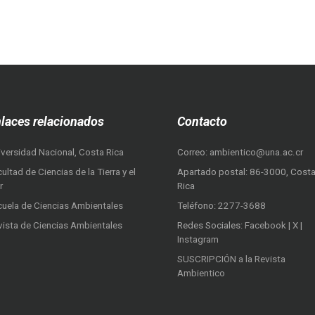
laces relacionados
Contacto
iversidad Nacional, Costa Rica
Correo:
ambientico@una.ac.cr
ultad de Ciencias de la Tierra y el
Apartado postal: 86-3000, Cost
r
Rica
cuela de Ciencias Ambientales
Teléfono:
2277-3688
vista de Ciencias Ambientales
Redes Sociales:
Facebook
|
X
|
Instagram
SUSCRIPCIÓN a la Revista
Ambientico