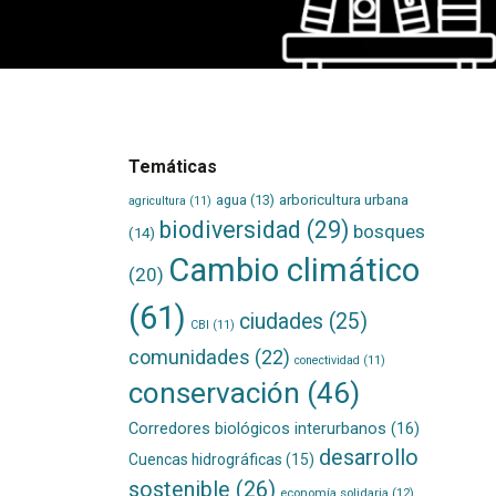
Temáticas
agua
(13)
arboricultura urbana
agricultura
(11)
biodiversidad
(29)
bosques
(14)
Cambio climático
(20)
(61)
ciudades
(25)
CBI
(11)
comunidades
(22)
conectividad
(11)
conservación
(46)
Corredores biológicos interurbanos
(16)
desarrollo
Cuencas hidrográficas
(15)
sostenible
(26)
economía solidaria
(12)