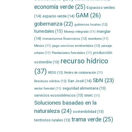
economía verde
(25)
Espacios verdes
GAM
(26)
(14)
espacio verde
(14)
gobernanza
(22)
gobiernos locales
(12)
humedales
(15)
manglar
Manejo integrado
(11)
(14)
mecanismos financieros
(12)
monitoreo
(11)
pago servicios ambientales
(12)
México
(11)
paisaje
producción
urbano
(11)
Plantaciones forestales
(11)
recurso hídrico
sostenible
(13)
(37)
REDD
(12)
Redes de colaboración
(11)
SbN
(23)
San José
(14)
Residuos sólidos
(12)
seguridad alimentaria
(13)
sector forestal
(11)
servicios ecosistémicos
(13)
SINAC
(11)
Soluciones basadas en la
naturaleza
(24)
sostenibilidad
(13)
trama verde
(25)
territorios rurales
(13)