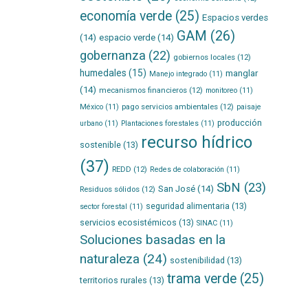
economía verde
(25)
Espacios verdes
GAM
(26)
(14)
espacio verde
(14)
gobernanza
(22)
gobiernos locales
(12)
humedales
(15)
manglar
Manejo integrado
(11)
(14)
mecanismos financieros
(12)
monitoreo
(11)
pago servicios ambientales
(12)
México
(11)
paisaje
producción
urbano
(11)
Plantaciones forestales
(11)
recurso hídrico
sostenible
(13)
(37)
REDD
(12)
Redes de colaboración
(11)
SbN
(23)
San José
(14)
Residuos sólidos
(12)
seguridad alimentaria
(13)
sector forestal
(11)
servicios ecosistémicos
(13)
SINAC
(11)
Soluciones basadas en la
naturaleza
(24)
sostenibilidad
(13)
trama verde
(25)
territorios rurales
(13)