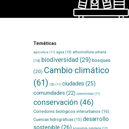
Temáticas
agua
(13)
arboricultura urbana
agricultura
(11)
biodiversidad
(29)
bosques
(14)
Cambio climático
(20)
(61)
ciudades
(25)
CBI
(11)
comunidades
(22)
conectividad
(11)
conservación
(46)
Corredores biológicos interurbanos
(16)
desarrollo
Cuencas hidrográficas
(15)
sostenible
(26)
economía solidaria
(12)