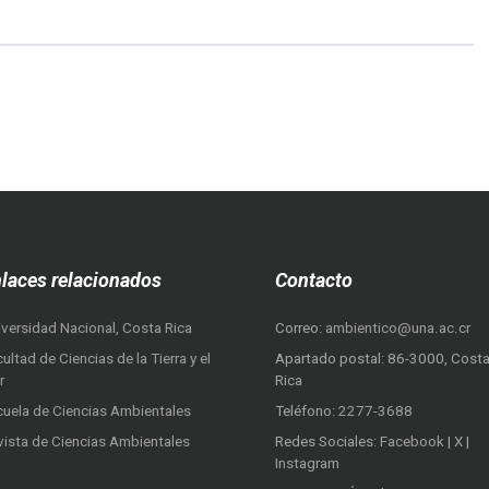
laces relacionados
Contacto
iversidad Nacional, Costa Rica
Correo:
ambientico@una.ac.cr
ultad de Ciencias de la Tierra y el
Apartado postal: 86-3000, Cost
r
Rica
cuela de Ciencias Ambientales
Teléfono:
2277-3688
vista de Ciencias Ambientales
Redes Sociales:
Facebook
|
X
|
Instagram