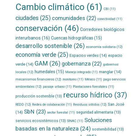
Cambio climático
(61)
CBI
(11)
ciudades
(25)
comunidades
(22)
conectividad
(11)
conservación
(46)
Corredores biológicos
interurbanos
(16)
Cuencas hidrográficas
(15)
desarrollo sostenible
(26)
economía solidaria
(12)
economía verde
(25)
Espacios verdes
(14)
espacio
GAM
(26)
gobernanza
(22)
verde
(14)
gobiernos
humedales
(15)
manglar
(14)
locales
(12)
Manejo integrado
(11)
mecanismos financieros
(12)
pago servicios
monitoreo
(11)
México
(11)
ambientales
(12)
paisaje urbano
(11)
Plantaciones forestales
(11)
recurso hídrico
(37)
producción sostenible
(13)
San José
REDD
(12)
Residuos sólidos
(12)
Redes de colaboración
(11)
SbN
(23)
(14)
seguridad alimentaria
(13)
sector forestal
(11)
Soluciones
servicios ecosistémicos
(13)
SINAC
(11)
basadas en la naturaleza
(24)
sostenibilidad
(13)