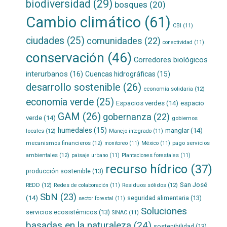
biodiversidad
(29)
bosques
(20)
Cambio climático
(61)
CBI
(11)
ciudades
(25)
comunidades
(22)
conectividad
(11)
conservación
(46)
Corredores biológicos
interurbanos
(16)
Cuencas hidrográficas
(15)
desarrollo sostenible
(26)
economía solidaria
(12)
economía verde
(25)
Espacios verdes
(14)
espacio
GAM
(26)
gobernanza
(22)
verde
(14)
gobiernos
humedales
(15)
manglar
(14)
locales
(12)
Manejo integrado
(11)
mecanismos financieros
(12)
pago servicios
monitoreo
(11)
México
(11)
ambientales
(12)
paisaje urbano
(11)
Plantaciones forestales
(11)
recurso hídrico
(37)
producción sostenible
(13)
San José
REDD
(12)
Residuos sólidos
(12)
Redes de colaboración
(11)
SbN
(23)
(14)
seguridad alimentaria
(13)
sector forestal
(11)
Soluciones
servicios ecosistémicos
(13)
SINAC
(11)
basadas en la naturaleza
(24)
sostenibilidad
(13)