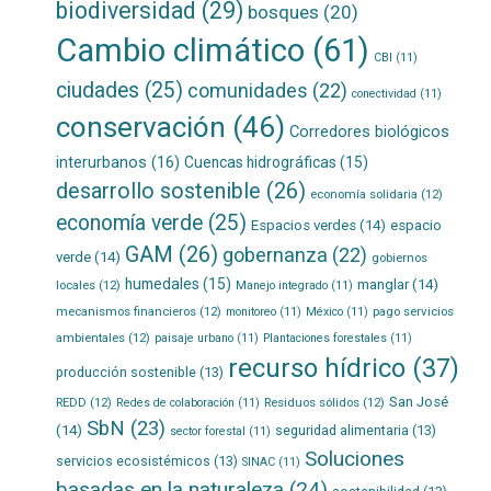
biodiversidad
(29)
bosques
(20)
Cambio climático
(61)
CBI
(11)
ciudades
(25)
comunidades
(22)
conectividad
(11)
conservación
(46)
Corredores biológicos
interurbanos
(16)
Cuencas hidrográficas
(15)
desarrollo sostenible
(26)
economía solidaria
(12)
economía verde
(25)
Espacios verdes
(14)
espacio
GAM
(26)
gobernanza
(22)
verde
(14)
gobiernos
humedales
(15)
manglar
(14)
locales
(12)
Manejo integrado
(11)
mecanismos financieros
(12)
pago servicios
monitoreo
(11)
México
(11)
ambientales
(12)
paisaje urbano
(11)
Plantaciones forestales
(11)
recurso hídrico
(37)
producción sostenible
(13)
San José
REDD
(12)
Residuos sólidos
(12)
Redes de colaboración
(11)
SbN
(23)
(14)
seguridad alimentaria
(13)
sector forestal
(11)
Soluciones
servicios ecosistémicos
(13)
SINAC
(11)
basadas en la naturaleza
(24)