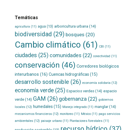
Temáticas
agua
(13)
arboricultura urbana
(14)
agricultura
(11)
biodiversidad
(29)
bosques
(20)
Cambio climático
(61)
CBI
(11)
ciudades
(25)
comunidades
(22)
conectividad
(11)
conservación
(46)
Corredores biológicos
interurbanos
(16)
Cuencas hidrográficas
(15)
desarrollo sostenible
(26)
economía solidaria
(12)
economía verde
(25)
Espacios verdes
(14)
espacio
GAM
(26)
gobernanza
(22)
verde
(14)
gobiernos
humedales
(15)
manglar
(14)
locales
(12)
Manejo integrado
(11)
mecanismos financieros
(12)
pago servicios
monitoreo
(11)
México
(11)
ambientales
(12)
paisaje urbano
(11)
Plantaciones forestales
(11)
recurso hídrico
(37)
producción sostenible
(13)