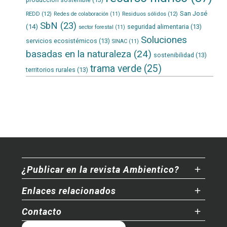
San José
REDD
(12)
Residuos sólidos
(12)
Redes de colaboración
(11)
SbN
(23)
(14)
seguridad alimentaria
(13)
sector forestal
(11)
Soluciones
servicios ecosistémicos
(13)
SINAC
(11)
basadas en la naturaleza
(24)
sostenibilidad
(13)
trama verde
(25)
territorios rurales
(13)
¿Publicar en la revista Ambientico?
Enlaces relacionados
Contacto