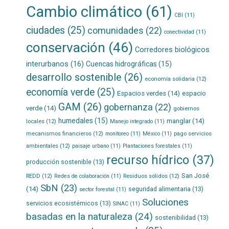
Cambio climático
(61)
CBI
(11)
ciudades
(25)
comunidades
(22)
conectividad
(11)
conservación
(46)
Corredores biológicos
interurbanos
(16)
Cuencas hidrográficas
(15)
desarrollo sostenible
(26)
economía solidaria
(12)
economía verde
(25)
Espacios verdes
(14)
espacio
GAM
(26)
gobernanza
(22)
verde
(14)
gobiernos
humedales
(15)
manglar
(14)
locales
(12)
Manejo integrado
(11)
mecanismos financieros
(12)
pago servicios
monitoreo
(11)
México
(11)
ambientales
(12)
paisaje urbano
(11)
Plantaciones forestales
(11)
recurso hídrico
(37)
producción sostenible
(13)
San José
REDD
(12)
Residuos sólidos
(12)
Redes de colaboración
(11)
SbN
(23)
(14)
seguridad alimentaria
(13)
sector forestal
(11)
Soluciones
servicios ecosistémicos
(13)
SINAC
(11)
basadas en la naturaleza
(24)
sostenibilidad
(13)