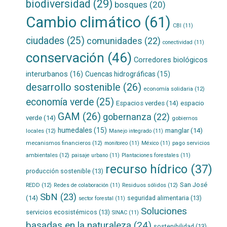
biodiversidad
(29)
bosques
(20)
Cambio climático
(61)
CBI
(11)
ciudades
(25)
comunidades
(22)
conectividad
(11)
conservación
(46)
Corredores biológicos
interurbanos
(16)
Cuencas hidrográficas
(15)
desarrollo sostenible
(26)
economía solidaria
(12)
economía verde
(25)
Espacios verdes
(14)
espacio
GAM
(26)
gobernanza
(22)
verde
(14)
gobiernos
humedales
(15)
manglar
(14)
locales
(12)
Manejo integrado
(11)
mecanismos financieros
(12)
pago servicios
monitoreo
(11)
México
(11)
ambientales
(12)
paisaje urbano
(11)
Plantaciones forestales
(11)
recurso hídrico
(37)
producción sostenible
(13)
San José
REDD
(12)
Residuos sólidos
(12)
Redes de colaboración
(11)
SbN
(23)
(14)
seguridad alimentaria
(13)
sector forestal
(11)
Soluciones
servicios ecosistémicos
(13)
SINAC
(11)
basadas en la naturaleza
(24)
sostenibilidad
(13)