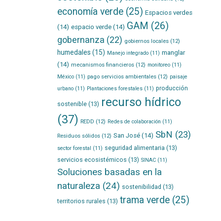
economía verde
(25)
Espacios verdes
GAM
(26)
(14)
espacio verde
(14)
gobernanza
(22)
gobiernos locales
(12)
humedales
(15)
manglar
Manejo integrado
(11)
(14)
mecanismos financieros
(12)
monitoreo
(11)
pago servicios ambientales
(12)
México
(11)
paisaje
producción
urbano
(11)
Plantaciones forestales
(11)
recurso hídrico
sostenible
(13)
(37)
REDD
(12)
Redes de colaboración
(11)
SbN
(23)
San José
(14)
Residuos sólidos
(12)
seguridad alimentaria
(13)
sector forestal
(11)
servicios ecosistémicos
(13)
SINAC
(11)
Soluciones basadas en la
naturaleza
(24)
sostenibilidad
(13)
trama verde
(25)
territorios rurales
(13)