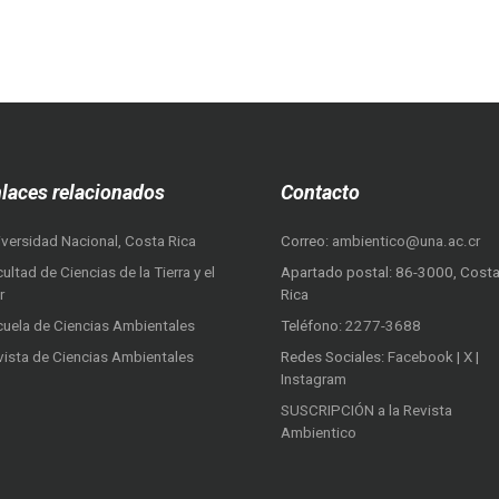
laces relacionados
Contacto
iversidad Nacional, Costa Rica
Correo:
ambientico@una.ac.cr
ultad de Ciencias de la Tierra y el
Apartado postal: 86-3000, Cost
r
Rica
cuela de Ciencias Ambientales
Teléfono:
2277-3688
vista de Ciencias Ambientales
Redes Sociales:
Facebook
|
X
|
Instagram
SUSCRIPCIÓN a la Revista
Ambientico