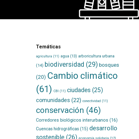
Temáticas
agua
(13)
arboricultura urbana
agricultura
(11)
biodiversidad
(29)
bosques
(14)
Cambio climático
(20)
(61)
ciudades
(25)
CBI
(11)
comunidades
(22)
conectividad
(11)
conservación
(46)
Corredores biológicos interurbanos
(16)
desarrollo
Cuencas hidrográficas
(15)
sostenible
(26)
economía solidaria
(12)