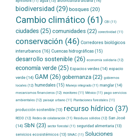
agua
(13)
arboricultura urbana
(14)
agricultura
(11)
biodiversidad
(29)
bosques
(20)
Cambio climático
(61)
CBI
(11)
ciudades
(25)
comunidades
(22)
conectividad
(11)
conservación
(46)
Corredores biológicos
interurbanos
(16)
Cuencas hidrográficas
(15)
desarrollo sostenible
(26)
economía solidaria
(12)
economía verde
(25)
Espacios verdes
(14)
espacio
GAM
(26)
gobernanza
(22)
verde
(14)
gobiernos
humedales
(15)
manglar
(14)
locales
(12)
Manejo integrado
(11)
mecanismos financieros
(12)
pago servicios
monitoreo
(11)
México
(11)
ambientales
(12)
paisaje urbano
(11)
Plantaciones forestales
(11)
recurso hídrico
(37)
producción sostenible
(13)
San José
REDD
(12)
Residuos sólidos
(12)
Redes de colaboración
(11)
SbN
(23)
(14)
seguridad alimentaria
(13)
sector forestal
(11)
Soluciones
servicios ecosistémicos
(13)
SINAC
(11)