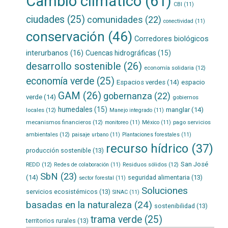
Cambio climático
(61)
CBI
(11)
ciudades
(25)
comunidades
(22)
conectividad
(11)
conservación
(46)
Corredores biológicos
interurbanos
(16)
Cuencas hidrográficas
(15)
desarrollo sostenible
(26)
economía solidaria
(12)
economía verde
(25)
Espacios verdes
(14)
espacio
GAM
(26)
gobernanza
(22)
verde
(14)
gobiernos
humedales
(15)
manglar
(14)
locales
(12)
Manejo integrado
(11)
mecanismos financieros
(12)
pago servicios
monitoreo
(11)
México
(11)
ambientales
(12)
paisaje urbano
(11)
Plantaciones forestales
(11)
recurso hídrico
(37)
producción sostenible
(13)
San José
REDD
(12)
Residuos sólidos
(12)
Redes de colaboración
(11)
SbN
(23)
(14)
seguridad alimentaria
(13)
sector forestal
(11)
Soluciones
servicios ecosistémicos
(13)
SINAC
(11)
basadas en la naturaleza
(24)
sostenibilidad
(13)
trama verde
(25)
territorios rurales
(13)