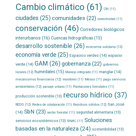
Cambio climático
(61)
CBI
(11)
ciudades
(25)
comunidades
(22)
conectividad
(11)
conservación
(46)
Corredores biológicos
interurbanos
(16)
Cuencas hidrográficas
(15)
desarrollo sostenible
(26)
economía solidaria
(12)
economía verde
(25)
Espacios verdes
(14)
espacio
GAM
(26)
gobernanza
(22)
verde
(14)
gobiernos
humedales
(15)
manglar
(14)
locales
(12)
Manejo integrado
(11)
mecanismos financieros
(12)
pago servicios
monitoreo
(11)
México
(11)
ambientales
(12)
paisaje urbano
(11)
Plantaciones forestales
(11)
recurso hídrico
(37)
producción sostenible
(13)
San José
REDD
(12)
Residuos sólidos
(12)
Redes de colaboración
(11)
SbN
(23)
(14)
seguridad alimentaria
(13)
sector forestal
(11)
Soluciones
servicios ecosistémicos
(13)
SINAC
(11)
basadas en la naturaleza
(24)
sostenibilidad
(13)