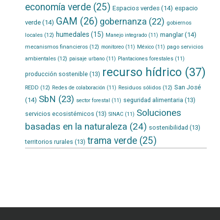
economía verde
(25)
Espacios verdes
(14)
espacio
GAM
(26)
gobernanza
(22)
verde
(14)
gobiernos
humedales
(15)
manglar
(14)
locales
(12)
Manejo integrado
(11)
mecanismos financieros
(12)
pago servicios
monitoreo
(11)
México
(11)
ambientales
(12)
paisaje urbano
(11)
Plantaciones forestales
(11)
recurso hídrico
(37)
producción sostenible
(13)
San José
REDD
(12)
Residuos sólidos
(12)
Redes de colaboración
(11)
SbN
(23)
(14)
seguridad alimentaria
(13)
sector forestal
(11)
Soluciones
servicios ecosistémicos
(13)
SINAC
(11)
basadas en la naturaleza
(24)
sostenibilidad
(13)
trama verde
(25)
territorios rurales
(13)