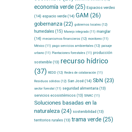
economía verde
(25)
Espacios verdes
GAM
(26)
(14)
espacio verde
(14)
gobernanza
(22)
gobiernos locales
(12)
humedales
(15)
manglar
Manejo integrado
(11)
(14)
mecanismos financieros
(12)
monitoreo
(11)
pago servicios ambientales
(12)
México
(11)
paisaje
producción
urbano
(11)
Plantaciones forestales
(11)
recurso hídrico
sostenible
(13)
(37)
REDD
(12)
Redes de colaboración
(11)
SbN
(23)
San José
(14)
Residuos sólidos
(12)
seguridad alimentaria
(13)
sector forestal
(11)
servicios ecosistémicos
(13)
SINAC
(11)
Soluciones basadas en la
naturaleza
(24)
sostenibilidad
(13)
trama verde
(25)
territorios rurales
(13)