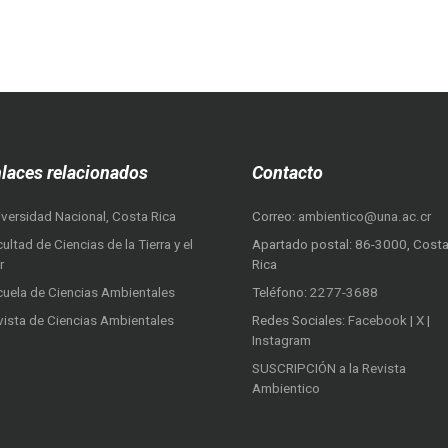
laces relacionados
Contacto
iversidad Nacional, Costa Rica
Correo:
ambientico@una.ac.cr
ultad de Ciencias de la Tierra y el
Apartado postal: 86-3000, Cost
r
Rica
cuela de Ciencias Ambientales
Teléfono:
2277-3688
vista de Ciencias Ambientales
Redes Sociales:
Facebook
|
X
|
Instagram
SUSCRIPCIÓN a la Revista
Ambientico