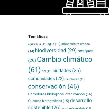
Temáticas
agua
(13)
arboricultura urbana
agricultura
(11)
biodiversidad
(29)
bosques
(14)
Cambio climático
(20)
(61)
ciudades
(25)
CBI
(11)
comunidades
(22)
conectividad
(11)
conservación
(46)
Corredores biológicos interurbanos
(16)
desarrollo
Cuencas hidrográficas
(15)
sostenible
(26)
economía solidaria
(12)