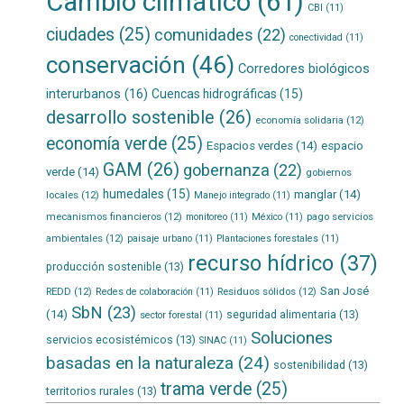
Cambio climático
(61)
CBI
(11)
ciudades
(25)
comunidades
(22)
conectividad
(11)
conservación
(46)
Corredores biológicos
interurbanos
(16)
Cuencas hidrográficas
(15)
desarrollo sostenible
(26)
economía solidaria
(12)
economía verde
(25)
Espacios verdes
(14)
espacio
GAM
(26)
gobernanza
(22)
verde
(14)
gobiernos
humedales
(15)
manglar
(14)
locales
(12)
Manejo integrado
(11)
mecanismos financieros
(12)
pago servicios
monitoreo
(11)
México
(11)
ambientales
(12)
paisaje urbano
(11)
Plantaciones forestales
(11)
recurso hídrico
(37)
producción sostenible
(13)
San José
REDD
(12)
Residuos sólidos
(12)
Redes de colaboración
(11)
SbN
(23)
(14)
seguridad alimentaria
(13)
sector forestal
(11)
Soluciones
servicios ecosistémicos
(13)
SINAC
(11)
basadas en la naturaleza
(24)
sostenibilidad
(13)
trama verde
(25)
territorios rurales
(13)