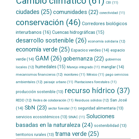
Cambio climático
(61)
CBI
(11)
ciudades
(25)
comunidades
(22)
conectividad
(11)
conservación
(46)
Corredores biológicos
interurbanos
(16)
Cuencas hidrográficas
(15)
desarrollo sostenible
(26)
economía solidaria
(12)
economía verde
(25)
Espacios verdes
(14)
espacio
GAM
(26)
gobernanza
(22)
verde
(14)
gobiernos
humedales
(15)
manglar
(14)
locales
(12)
Manejo integrado
(11)
mecanismos financieros
(12)
pago servicios
monitoreo
(11)
México
(11)
ambientales
(12)
paisaje urbano
(11)
Plantaciones forestales
(11)
recurso hídrico
(37)
producción sostenible
(13)
San José
REDD
(12)
Residuos sólidos
(12)
Redes de colaboración
(11)
SbN
(23)
(14)
seguridad alimentaria
(13)
sector forestal
(11)
Soluciones
servicios ecosistémicos
(13)
SINAC
(11)
basadas en la naturaleza
(24)
sostenibilidad
(13)
trama verde
(25)
territorios rurales
(13)