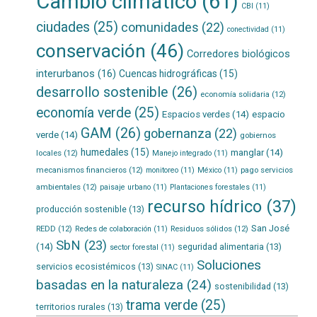
Cambio climático
(61)
CBI
(11)
ciudades
(25)
comunidades
(22)
conectividad
(11)
conservación
(46)
Corredores biológicos
interurbanos
(16)
Cuencas hidrográficas
(15)
desarrollo sostenible
(26)
economía solidaria
(12)
economía verde
(25)
Espacios verdes
(14)
espacio
GAM
(26)
gobernanza
(22)
verde
(14)
gobiernos
humedales
(15)
manglar
(14)
locales
(12)
Manejo integrado
(11)
mecanismos financieros
(12)
pago servicios
monitoreo
(11)
México
(11)
ambientales
(12)
paisaje urbano
(11)
Plantaciones forestales
(11)
recurso hídrico
(37)
producción sostenible
(13)
San José
REDD
(12)
Residuos sólidos
(12)
Redes de colaboración
(11)
SbN
(23)
(14)
seguridad alimentaria
(13)
sector forestal
(11)
Soluciones
servicios ecosistémicos
(13)
SINAC
(11)
basadas en la naturaleza
(24)
sostenibilidad
(13)
trama verde
(25)
territorios rurales
(13)