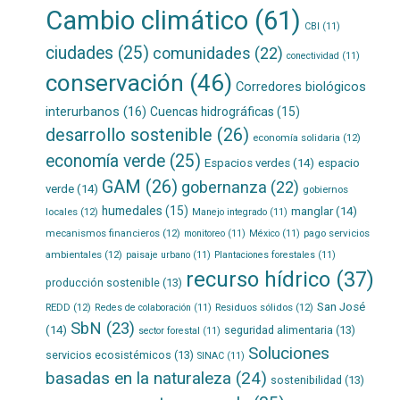
Cambio climático
(61)
CBI
(11)
ciudades
(25)
comunidades
(22)
conectividad
(11)
conservación
(46)
Corredores biológicos
interurbanos
(16)
Cuencas hidrográficas
(15)
desarrollo sostenible
(26)
economía solidaria
(12)
economía verde
(25)
Espacios verdes
(14)
espacio
GAM
(26)
gobernanza
(22)
verde
(14)
gobiernos
humedales
(15)
manglar
(14)
locales
(12)
Manejo integrado
(11)
mecanismos financieros
(12)
pago servicios
monitoreo
(11)
México
(11)
ambientales
(12)
paisaje urbano
(11)
Plantaciones forestales
(11)
recurso hídrico
(37)
producción sostenible
(13)
San José
REDD
(12)
Residuos sólidos
(12)
Redes de colaboración
(11)
SbN
(23)
(14)
seguridad alimentaria
(13)
sector forestal
(11)
Soluciones
servicios ecosistémicos
(13)
SINAC
(11)
basadas en la naturaleza
(24)
sostenibilidad
(13)