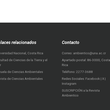
laces relacionados
Contacto
iversidad Nacional, Costa Rica
Correo:
ambientico@una.ac.cr
ultad de Ciencias de la Tierra y el
Apartado postal: 86-3000, Cost
r
Rica
cuela de Ciencias Ambientales
Teléfono:
2277-3688
vista de Ciencias Ambientales
Redes Sociales:
Facebook
|
X
|
Instagram
SUSCRIPCIÓN a la Revista
Ambientico