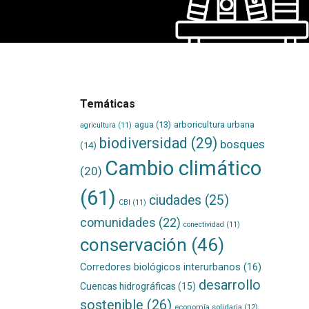
Temáticas
agua
(13)
arboricultura urbana
agricultura
(11)
biodiversidad
(29)
bosques
(14)
Cambio climático
(20)
(61)
ciudades
(25)
CBI
(11)
comunidades
(22)
conectividad
(11)
conservación
(46)
Corredores biológicos interurbanos
(16)
desarrollo
Cuencas hidrográficas
(15)
sostenible
(26)
economía solidaria
(12)