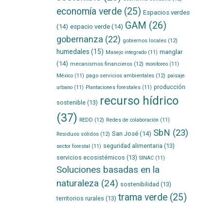
economía verde
(25)
Espacios verdes
GAM
(26)
(14)
espacio verde
(14)
gobernanza
(22)
gobiernos locales
(12)
humedales
(15)
manglar
Manejo integrado
(11)
(14)
mecanismos financieros
(12)
monitoreo
(11)
pago servicios ambientales
(12)
México
(11)
paisaje
producción
urbano
(11)
Plantaciones forestales
(11)
recurso hídrico
sostenible
(13)
(37)
REDD
(12)
Redes de colaboración
(11)
SbN
(23)
San José
(14)
Residuos sólidos
(12)
seguridad alimentaria
(13)
sector forestal
(11)
servicios ecosistémicos
(13)
SINAC
(11)
Soluciones basadas en la
naturaleza
(24)
sostenibilidad
(13)
trama verde
(25)
territorios rurales
(13)