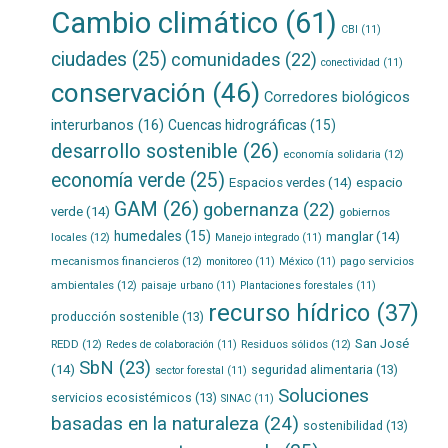
Cambio climático
(61)
CBI
(11)
ciudades
(25)
comunidades
(22)
conectividad
(11)
conservación
(46)
Corredores biológicos
interurbanos
(16)
Cuencas hidrográficas
(15)
desarrollo sostenible
(26)
economía solidaria
(12)
economía verde
(25)
Espacios verdes
(14)
espacio
GAM
(26)
gobernanza
(22)
verde
(14)
gobiernos
humedales
(15)
manglar
(14)
locales
(12)
Manejo integrado
(11)
mecanismos financieros
(12)
pago servicios
monitoreo
(11)
México
(11)
ambientales
(12)
paisaje urbano
(11)
Plantaciones forestales
(11)
recurso hídrico
(37)
producción sostenible
(13)
San José
REDD
(12)
Residuos sólidos
(12)
Redes de colaboración
(11)
SbN
(23)
(14)
seguridad alimentaria
(13)
sector forestal
(11)
Soluciones
servicios ecosistémicos
(13)
SINAC
(11)
basadas en la naturaleza
(24)
sostenibilidad
(13)