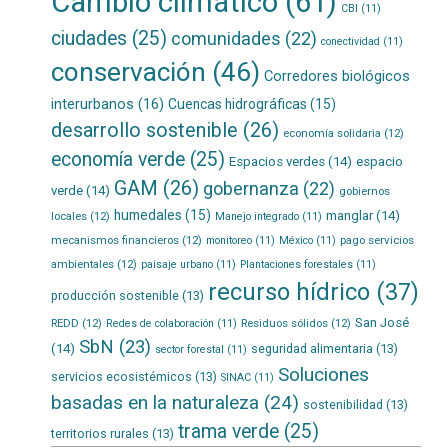
Cambio climático
(61)
CBI
(11)
ciudades
(25)
comunidades
(22)
conectividad
(11)
conservación
(46)
Corredores biológicos
interurbanos
(16)
Cuencas hidrográficas
(15)
desarrollo sostenible
(26)
economía solidaria
(12)
economía verde
(25)
Espacios verdes
(14)
espacio
GAM
(26)
gobernanza
(22)
verde
(14)
gobiernos
humedales
(15)
manglar
(14)
locales
(12)
Manejo integrado
(11)
mecanismos financieros
(12)
pago servicios
monitoreo
(11)
México
(11)
ambientales
(12)
paisaje urbano
(11)
Plantaciones forestales
(11)
recurso hídrico
(37)
producción sostenible
(13)
San José
REDD
(12)
Residuos sólidos
(12)
Redes de colaboración
(11)
SbN
(23)
(14)
seguridad alimentaria
(13)
sector forestal
(11)
Soluciones
servicios ecosistémicos
(13)
SINAC
(11)
basadas en la naturaleza
(24)
sostenibilidad
(13)
trama verde
(25)
territorios rurales
(13)