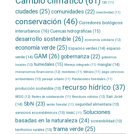
Cambio climático
(61)
CBI
(11)
ciudades
(25)
comunidades
(22)
conectividad
(11)
conservación
(46)
Corredores biológicos
interurbanos
(16)
Cuencas hidrográficas
(15)
desarrollo sostenible
(26)
economía solidaria
(12)
economía verde
(25)
Espacios verdes
(14)
espacio
GAM
(26)
gobernanza
(22)
verde
(14)
gobiernos
humedales
(15)
manglar
(14)
locales
(12)
Manejo integrado
(11)
mecanismos financieros
(12)
pago servicios
monitoreo
(11)
México
(11)
ambientales
(12)
paisaje urbano
(11)
Plantaciones forestales
(11)
recurso hídrico
(37)
producción sostenible
(13)
San José
REDD
(12)
Residuos sólidos
(12)
Redes de colaboración
(11)
SbN
(23)
(14)
seguridad alimentaria
(13)
sector forestal
(11)
Soluciones
servicios ecosistémicos
(13)
SINAC
(11)
basadas en la naturaleza
(24)
sostenibilidad
(13)
trama verde
(25)
territorios rurales
(13)