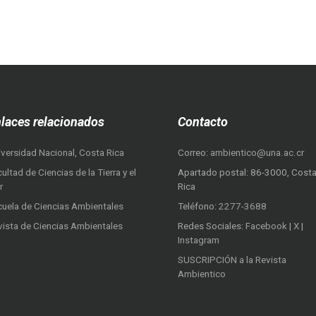
laces relacionados
Contacto
iversidad Nacional, Costa Rica
Correo:
ambientico@una.ac.cr
ultad de Ciencias de la Tierra y el
Apartado postal: 86-3000, Cost
r
Rica
cuela de Ciencias Ambientales
Teléfono:
2277-3688
vista de Ciencias Ambientales
Redes Sociales:
Facebook
|
X
|
Instagram
SUSCRIPCIÓN a la Revista
Ambientico