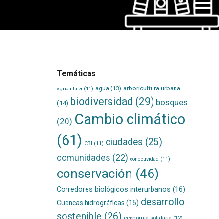
Temáticas
agua
(13)
arboricultura urbana
agricultura
(11)
biodiversidad
(29)
bosques
(14)
Cambio climático
(20)
(61)
ciudades
(25)
CBI
(11)
comunidades
(22)
conectividad
(11)
conservación
(46)
Corredores biológicos interurbanos
(16)
desarrollo
Cuencas hidrográficas
(15)
sostenible
(26)
economía solidaria
(12)