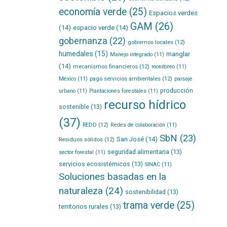
economía verde
(25)
Espacios verdes
GAM
(26)
(14)
espacio verde
(14)
gobernanza
(22)
gobiernos locales
(12)
humedales
(15)
manglar
Manejo integrado
(11)
(14)
mecanismos financieros
(12)
monitoreo
(11)
pago servicios ambientales
(12)
México
(11)
paisaje
producción
urbano
(11)
Plantaciones forestales
(11)
recurso hídrico
sostenible
(13)
(37)
REDD
(12)
Redes de colaboración
(11)
SbN
(23)
San José
(14)
Residuos sólidos
(12)
seguridad alimentaria
(13)
sector forestal
(11)
servicios ecosistémicos
(13)
SINAC
(11)
Soluciones basadas en la
naturaleza
(24)
sostenibilidad
(13)
trama verde
(25)
territorios rurales
(13)