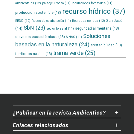
ambientales
(12)
paisaje urbano
(11)
Plantaciones forestales
(11)
recurso hídrico
(37)
producción sostenible
(13)
San José
REDD
(12)
Residuos sólidos
(12)
Redes de colaboración
(11)
SbN
(23)
(14)
seguridad alimentaria
(13)
sector forestal
(11)
Soluciones
servicios ecosistémicos
(13)
SINAC
(11)
basadas en la naturaleza
(24)
sostenibilidad
(13)
trama verde
(25)
territorios rurales
(13)
¿Publicar en la revista Ambientico?
Enlaces relacionados