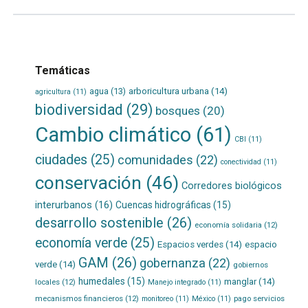
Temáticas
agua
(13)
arboricultura urbana
(14)
agricultura
(11)
biodiversidad
(29)
bosques
(20)
Cambio climático
(61)
CBI
(11)
ciudades
(25)
comunidades
(22)
conectividad
(11)
conservación
(46)
Corredores biológicos
interurbanos
(16)
Cuencas hidrográficas
(15)
desarrollo sostenible
(26)
economía solidaria
(12)
economía verde
(25)
Espacios verdes
(14)
espacio
GAM
(26)
gobernanza
(22)
verde
(14)
gobiernos
humedales
(15)
manglar
(14)
locales
(12)
Manejo integrado
(11)
mecanismos financieros
(12)
pago servicios
monitoreo
(11)
México
(11)