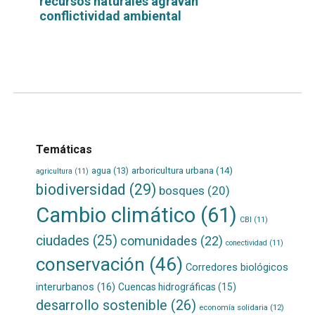
recursos naturales agravan
conflictividad ambiental
Leer
por
más...
Temáticas
agua
(13)
arboricultura urbana
(14)
agricultura
(11)
biodiversidad
(29)
bosques
(20)
Cambio climático
(61)
CBI
(11)
ciudades
(25)
comunidades
(22)
conectividad
(11)
conservación
(46)
Corredores biológicos
interurbanos
(16)
Cuencas hidrográficas
(15)
desarrollo sostenible
(26)
economía solidaria
(12)