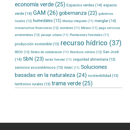
economía verde
(25)
Espacios verdes
(14)
espacio
GAM
(26)
gobernanza
(22)
verde
(14)
gobiernos
humedales
(15)
manglar
(14)
locales
(12)
Manejo integrado
(11)
mecanismos financieros
(12)
pago servicios
monitoreo
(11)
México
(11)
ambientales
(12)
paisaje urbano
(11)
Plantaciones forestales
(11)
recurso hídrico
(37)
producción sostenible
(13)
San José
REDD
(12)
Residuos sólidos
(12)
Redes de colaboración
(11)
SbN
(23)
(14)
seguridad alimentaria
(13)
sector forestal
(11)
Soluciones
servicios ecosistémicos
(13)
SINAC
(11)
basadas en la naturaleza
(24)
sostenibilidad
(13)
trama verde
(25)
territorios rurales
(13)