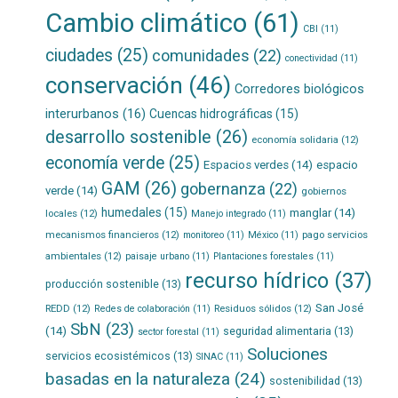
Cambio climático
(61)
CBI
(11)
ciudades
(25)
comunidades
(22)
conectividad
(11)
conservación
(46)
Corredores biológicos
interurbanos
(16)
Cuencas hidrográficas
(15)
desarrollo sostenible
(26)
economía solidaria
(12)
economía verde
(25)
Espacios verdes
(14)
espacio
GAM
(26)
gobernanza
(22)
verde
(14)
gobiernos
humedales
(15)
manglar
(14)
locales
(12)
Manejo integrado
(11)
mecanismos financieros
(12)
pago servicios
monitoreo
(11)
México
(11)
ambientales
(12)
paisaje urbano
(11)
Plantaciones forestales
(11)
recurso hídrico
(37)
producción sostenible
(13)
San José
REDD
(12)
Residuos sólidos
(12)
Redes de colaboración
(11)
SbN
(23)
(14)
seguridad alimentaria
(13)
sector forestal
(11)
Soluciones
servicios ecosistémicos
(13)
SINAC
(11)
basadas en la naturaleza
(24)
sostenibilidad
(13)