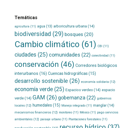
Temáticas
agua
(13)
arboricultura urbana
(14)
agricultura
(11)
biodiversidad
(29)
bosques
(20)
Cambio climático
(61)
CBI
(11)
ciudades
(25)
comunidades
(22)
conectividad
(11)
conservación
(46)
Corredores biológicos
interurbanos
(16)
Cuencas hidrográficas
(15)
desarrollo sostenible
(26)
economía solidaria
(12)
economía verde
(25)
Espacios verdes
(14)
espacio
GAM
(26)
gobernanza
(22)
verde
(14)
gobiernos
humedales
(15)
manglar
(14)
locales
(12)
Manejo integrado
(11)
mecanismos financieros
(12)
pago servicios
monitoreo
(11)
México
(11)
ambientales
(12)
paisaje urbano
(11)
Plantaciones forestales
(11)
recurso hídrico
(37)