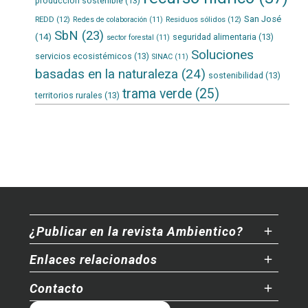
producción sostenible
(13)
San José
REDD
(12)
Residuos sólidos
(12)
Redes de colaboración
(11)
SbN
(23)
(14)
seguridad alimentaria
(13)
sector forestal
(11)
Soluciones
servicios ecosistémicos
(13)
SINAC
(11)
basadas en la naturaleza
(24)
sostenibilidad
(13)
trama verde
(25)
territorios rurales
(13)
¿Publicar en la revista Ambientico?
Enlaces relacionados
Contacto