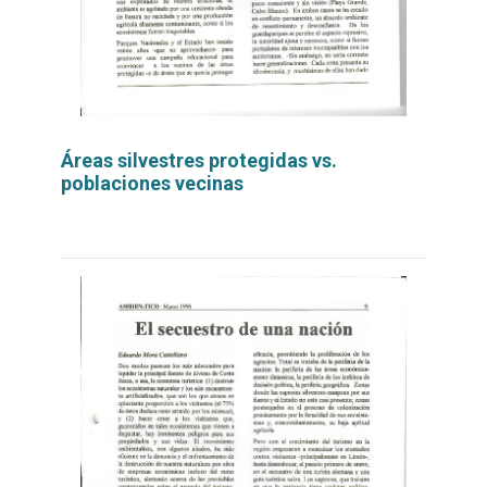
Áreas silvestres protegidas vs.
poblaciones vecinas
Leer
por
más...