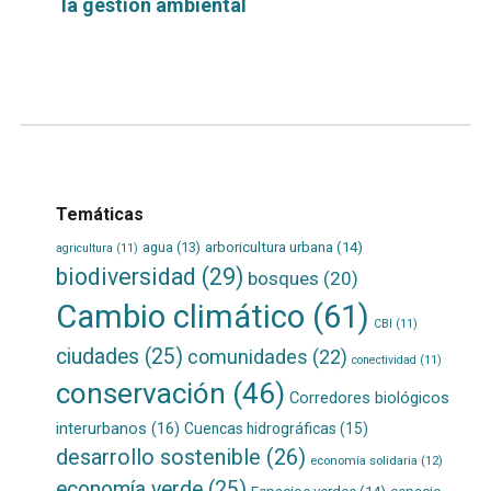
la gestión ambiental
Leer
por
más...
Temáticas
agua
(13)
arboricultura urbana
(14)
agricultura
(11)
biodiversidad
(29)
bosques
(20)
Cambio climático
(61)
CBI
(11)
ciudades
(25)
comunidades
(22)
conectividad
(11)
conservación
(46)
Corredores biológicos
interurbanos
(16)
Cuencas hidrográficas
(15)
desarrollo sostenible
(26)
economía solidaria
(12)
economía verde
(25)