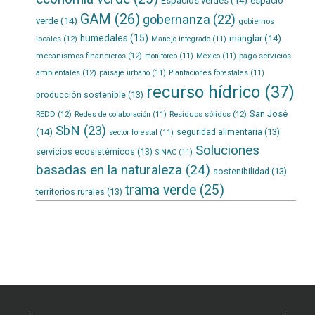
Espacios verdes
(14)
espacio
GAM
(26)
gobernanza
(22)
verde
(14)
gobiernos
humedales
(15)
manglar
(14)
locales
(12)
Manejo integrado
(11)
mecanismos financieros
(12)
pago servicios
monitoreo
(11)
México
(11)
ambientales
(12)
paisaje urbano
(11)
Plantaciones forestales
(11)
recurso hídrico
(37)
producción sostenible
(13)
San José
REDD
(12)
Residuos sólidos
(12)
Redes de colaboración
(11)
SbN
(23)
(14)
seguridad alimentaria
(13)
sector forestal
(11)
Soluciones
servicios ecosistémicos
(13)
SINAC
(11)
basadas en la naturaleza
(24)
sostenibilidad
(13)
trama verde
(25)
territorios rurales
(13)