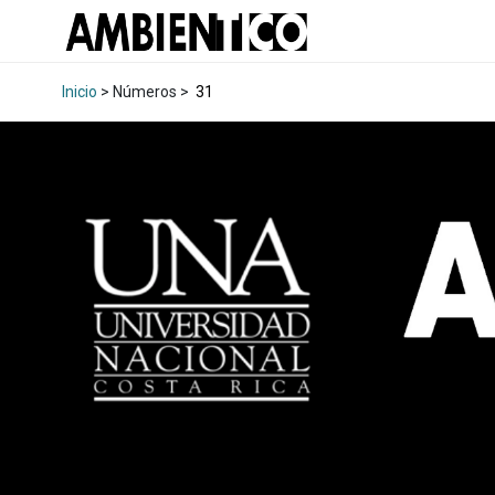
Inicio
> Números >
31