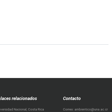
más...
laces relacionados
Contacto
iversidad Nacional, Costa Rica
Correo:
ambientico@una.ac.cr