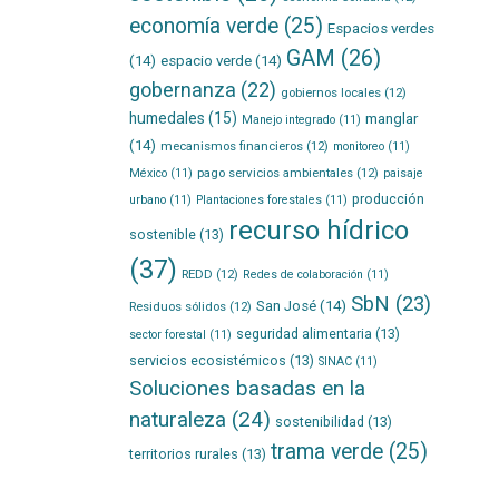
economía verde
(25)
Espacios verdes
GAM
(26)
(14)
espacio verde
(14)
gobernanza
(22)
gobiernos locales
(12)
humedales
(15)
manglar
Manejo integrado
(11)
(14)
mecanismos financieros
(12)
monitoreo
(11)
pago servicios ambientales
(12)
México
(11)
paisaje
producción
urbano
(11)
Plantaciones forestales
(11)
recurso hídrico
sostenible
(13)
(37)
REDD
(12)
Redes de colaboración
(11)
SbN
(23)
San José
(14)
Residuos sólidos
(12)
seguridad alimentaria
(13)
sector forestal
(11)
servicios ecosistémicos
(13)
SINAC
(11)
Soluciones basadas en la
naturaleza
(24)
sostenibilidad
(13)
trama verde
(25)
territorios rurales
(13)