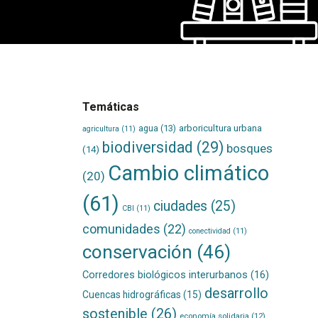
Temáticas
agua
(13)
arboricultura urbana
agricultura
(11)
biodiversidad
(29)
bosques
(14)
Cambio climático
(20)
(61)
ciudades
(25)
CBI
(11)
comunidades
(22)
conectividad
(11)
conservación
(46)
Corredores biológicos interurbanos
(16)
desarrollo
Cuencas hidrográficas
(15)
sostenible
(26)
economía solidaria
(12)