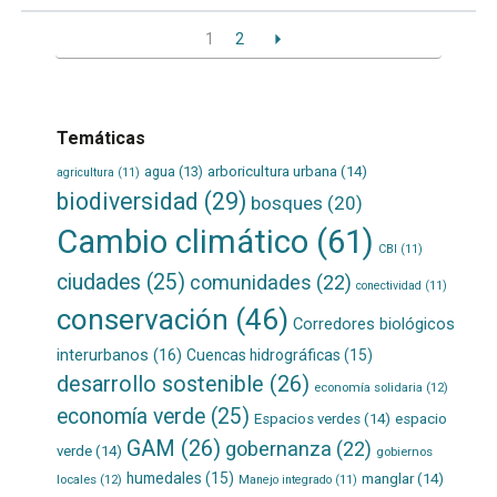
1
2
Temáticas
agua
(13)
arboricultura urbana
(14)
agricultura
(11)
biodiversidad
(29)
bosques
(20)
Cambio climático
(61)
CBI
(11)
ciudades
(25)
comunidades
(22)
conectividad
(11)
conservación
(46)
Corredores biológicos
interurbanos
(16)
Cuencas hidrográficas
(15)
desarrollo sostenible
(26)
economía solidaria
(12)
economía verde
(25)
Espacios verdes
(14)
espacio
GAM
(26)
gobernanza
(22)
verde
(14)
gobiernos
humedales
(15)
manglar
(14)
locales
(12)
Manejo integrado
(11)