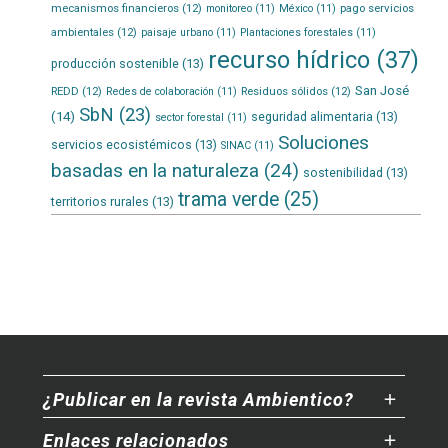
mecanismos financieros
(12)
pago servicios
monitoreo
(11)
México
(11)
ambientales
(12)
paisaje urbano
(11)
Plantaciones forestales
(11)
recurso hídrico
(37)
producción sostenible
(13)
San José
REDD
(12)
Residuos sólidos
(12)
Redes de colaboración
(11)
SbN
(23)
(14)
seguridad alimentaria
(13)
sector forestal
(11)
Soluciones
servicios ecosistémicos
(13)
SINAC
(11)
basadas en la naturaleza
(24)
sostenibilidad
(13)
trama verde
(25)
territorios rurales
(13)
¿Publicar en la revista Ambientico?
Enlaces relacionados