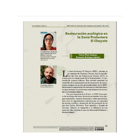
Leer
por
más...