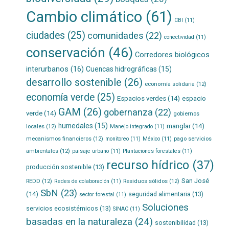
Cambio climático
(61)
CBI
(11)
ciudades
(25)
comunidades
(22)
conectividad
(11)
conservación
(46)
Corredores biológicos
interurbanos
(16)
Cuencas hidrográficas
(15)
desarrollo sostenible
(26)
economía solidaria
(12)
economía verde
(25)
Espacios verdes
(14)
espacio
GAM
(26)
gobernanza
(22)
verde
(14)
gobiernos
humedales
(15)
manglar
(14)
locales
(12)
Manejo integrado
(11)
mecanismos financieros
(12)
pago servicios
monitoreo
(11)
México
(11)
ambientales
(12)
paisaje urbano
(11)
Plantaciones forestales
(11)
recurso hídrico
(37)
producción sostenible
(13)
San José
REDD
(12)
Residuos sólidos
(12)
Redes de colaboración
(11)
SbN
(23)
(14)
seguridad alimentaria
(13)
sector forestal
(11)
Soluciones
servicios ecosistémicos
(13)
SINAC
(11)
basadas en la naturaleza
(24)
sostenibilidad
(13)