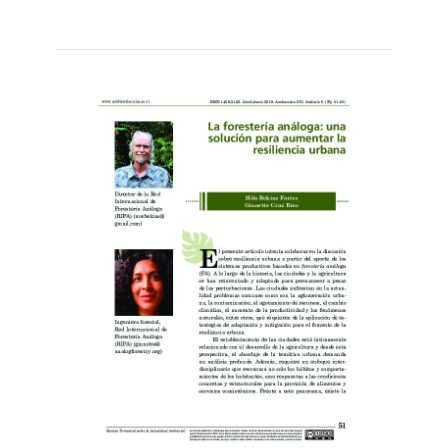
Leer
por
más...