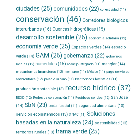
ciudades
(25)
comunidades
(22)
conectividad
(11)
conservación
(46)
Corredores biológicos
interurbanos
(16)
Cuencas hidrográficas
(15)
desarrollo sostenible
(26)
economía solidaria
(12)
economía verde
(25)
Espacios verdes
(14)
espacio
GAM
(26)
gobernanza
(22)
verde
(14)
gobiernos
humedales
(15)
manglar
(14)
locales
(12)
Manejo integrado
(11)
mecanismos financieros
(12)
pago servicios
monitoreo
(11)
México
(11)
ambientales
(12)
paisaje urbano
(11)
Plantaciones forestales
(11)
recurso hídrico
(37)
producción sostenible
(13)
San José
REDD
(12)
Residuos sólidos
(12)
Redes de colaboración
(11)
SbN
(23)
(14)
seguridad alimentaria
(13)
sector forestal
(11)
Soluciones
servicios ecosistémicos
(13)
SINAC
(11)
basadas en la naturaleza
(24)
sostenibilidad
(13)
trama verde
(25)
territorios rurales
(13)