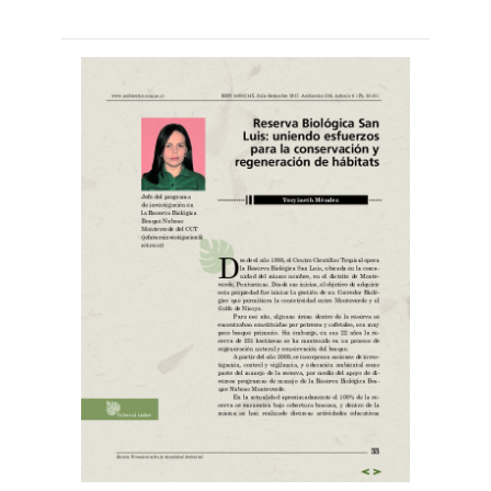
Leer
por
más...