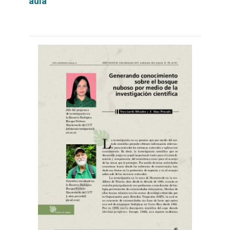
aula
Leer
por
más...