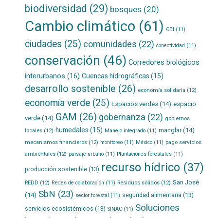
biodiversidad
(29)
bosques
(20)
Cambio climático
(61)
CBI
(11)
ciudades
(25)
comunidades
(22)
conectividad
(11)
conservación
(46)
Corredores biológicos
interurbanos
(16)
Cuencas hidrográficas
(15)
desarrollo sostenible
(26)
economía solidaria
(12)
economía verde
(25)
Espacios verdes
(14)
espacio
GAM
(26)
gobernanza
(22)
verde
(14)
gobiernos
humedales
(15)
manglar
(14)
locales
(12)
Manejo integrado
(11)
mecanismos financieros
(12)
pago servicios
monitoreo
(11)
México
(11)
ambientales
(12)
paisaje urbano
(11)
Plantaciones forestales
(11)
recurso hídrico
(37)
producción sostenible
(13)
San José
REDD
(12)
Residuos sólidos
(12)
Redes de colaboración
(11)
SbN
(23)
(14)
seguridad alimentaria
(13)
sector forestal
(11)
Soluciones
servicios ecosistémicos
(13)
SINAC
(11)