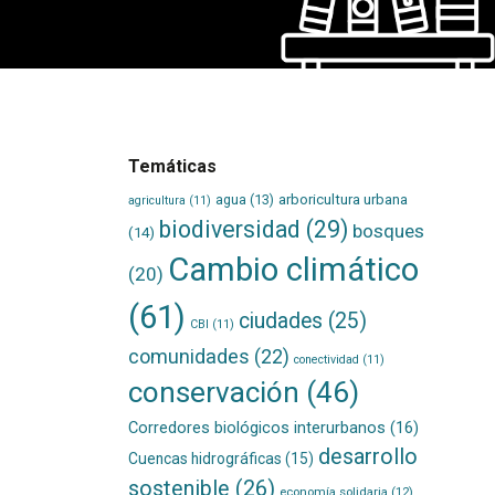
Temáticas
agua
(13)
arboricultura urbana
agricultura
(11)
biodiversidad
(29)
bosques
(14)
Cambio climático
(20)
(61)
ciudades
(25)
CBI
(11)
comunidades
(22)
conectividad
(11)
conservación
(46)
Corredores biológicos interurbanos
(16)
desarrollo
Cuencas hidrográficas
(15)
sostenible
(26)
economía solidaria
(12)