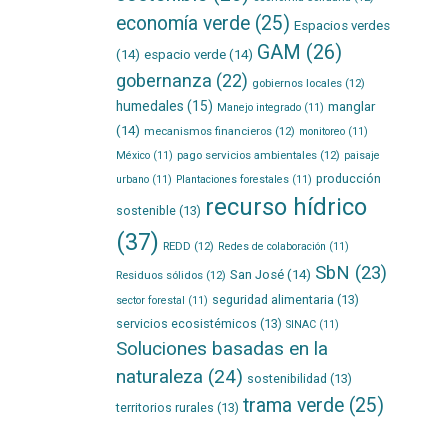
economía verde
(25)
Espacios verdes
GAM
(26)
(14)
espacio verde
(14)
gobernanza
(22)
gobiernos locales
(12)
humedales
(15)
manglar
Manejo integrado
(11)
(14)
mecanismos financieros
(12)
monitoreo
(11)
pago servicios ambientales
(12)
México
(11)
paisaje
producción
urbano
(11)
Plantaciones forestales
(11)
recurso hídrico
sostenible
(13)
(37)
REDD
(12)
Redes de colaboración
(11)
SbN
(23)
San José
(14)
Residuos sólidos
(12)
seguridad alimentaria
(13)
sector forestal
(11)
servicios ecosistémicos
(13)
SINAC
(11)
Soluciones basadas en la
naturaleza
(24)
sostenibilidad
(13)
trama verde
(25)
territorios rurales
(13)