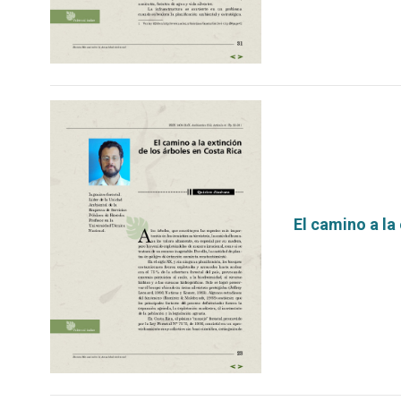
El camino a la
por