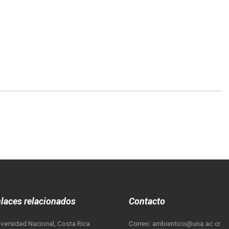
más...
laces relacionados
Contacto
iversidad Nacional, Costa Rica
Correo:
ambientico@una.ac.cr