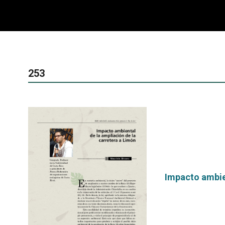
253
Impacto ambien
por