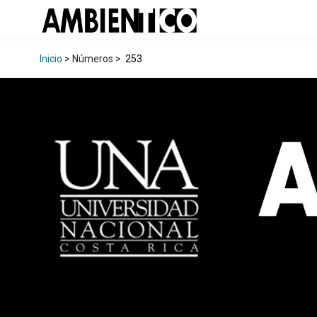
Inicio
> Números >
253