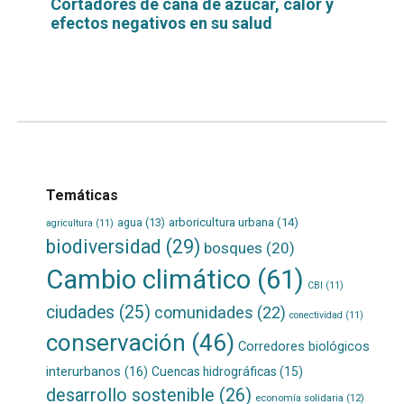
Cortadores de caña de azúcar, calor y
efectos negativos en su salud
Leer
por
más...
Temáticas
agua
(13)
arboricultura urbana
(14)
agricultura
(11)
biodiversidad
(29)
bosques
(20)
Cambio climático
(61)
CBI
(11)
ciudades
(25)
comunidades
(22)
conectividad
(11)
conservación
(46)
Corredores biológicos
interurbanos
(16)
Cuencas hidrográficas
(15)
desarrollo sostenible
(26)
economía solidaria
(12)