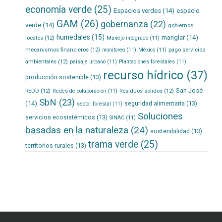
economía verde
(25)
Espacios verdes
(14)
espacio
GAM
(26)
gobernanza
(22)
verde
(14)
gobiernos
humedales
(15)
manglar
(14)
locales
(12)
Manejo integrado
(11)
mecanismos financieros
(12)
pago servicios
monitoreo
(11)
México
(11)
ambientales
(12)
paisaje urbano
(11)
Plantaciones forestales
(11)
recurso hídrico
(37)
producción sostenible
(13)
San José
REDD
(12)
Residuos sólidos
(12)
Redes de colaboración
(11)
SbN
(23)
(14)
seguridad alimentaria
(13)
sector forestal
(11)
Soluciones
servicios ecosistémicos
(13)
SINAC
(11)
basadas en la naturaleza
(24)
sostenibilidad
(13)
trama verde
(25)
territorios rurales
(13)