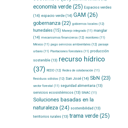
economía verde
(25)
Espacios verdes
GAM
(26)
(14)
espacio verde
(14)
gobernanza
(22)
gobiernos locales
(12)
humedales
(15)
manglar
Manejo integrado
(11)
(14)
mecanismos financieros
(12)
monitoreo
(11)
pago servicios ambientales
(12)
México
(11)
paisaje
producción
urbano
(11)
Plantaciones forestales
(11)
recurso hídrico
sostenible
(13)
(37)
REDD
(12)
Redes de colaboración
(11)
SbN
(23)
San José
(14)
Residuos sólidos
(12)
seguridad alimentaria
(13)
sector forestal
(11)
servicios ecosistémicos
(13)
SINAC
(11)
Soluciones basadas en la
naturaleza
(24)
sostenibilidad
(13)
trama verde
(25)
territorios rurales
(13)