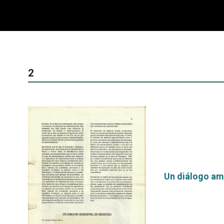
2
Un diálogo am
por