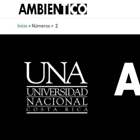
Inicio
> Números >
2