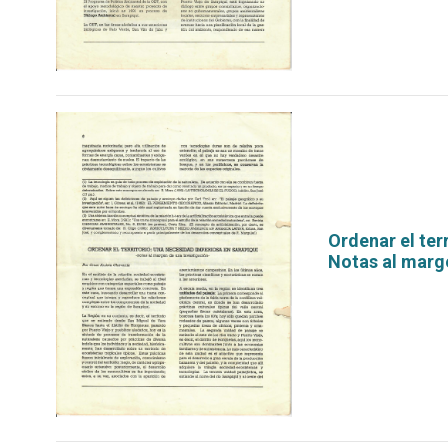
Ordenar el ter
Notas al marg
por