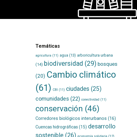
Temáticas
agua
(13)
arboricultura urbana
agricultura
(11)
biodiversidad
(29)
bosques
(14)
Cambio climático
(20)
(61)
ciudades
(25)
CBI
(11)
comunidades
(22)
conectividad
(11)
conservación
(46)
Corredores biológicos interurbanos
(16)
desarrollo
Cuencas hidrográficas
(15)
sostenible
(26)
economía solidaria
(12)