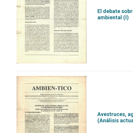
El debate sobr
ambiental (I)
por
Avestruces, ag
(Análisis actu
por