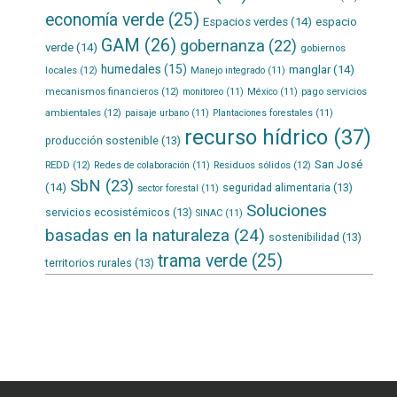
economía verde
(25)
Espacios verdes
(14)
espacio
GAM
(26)
gobernanza
(22)
verde
(14)
gobiernos
humedales
(15)
manglar
(14)
locales
(12)
Manejo integrado
(11)
mecanismos financieros
(12)
pago servicios
monitoreo
(11)
México
(11)
ambientales
(12)
paisaje urbano
(11)
Plantaciones forestales
(11)
recurso hídrico
(37)
producción sostenible
(13)
San José
REDD
(12)
Residuos sólidos
(12)
Redes de colaboración
(11)
SbN
(23)
(14)
seguridad alimentaria
(13)
sector forestal
(11)
Soluciones
servicios ecosistémicos
(13)
SINAC
(11)
basadas en la naturaleza
(24)
sostenibilidad
(13)
trama verde
(25)
territorios rurales
(13)