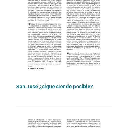
San José ¿sigue siendo posible?
Leer
por
más...