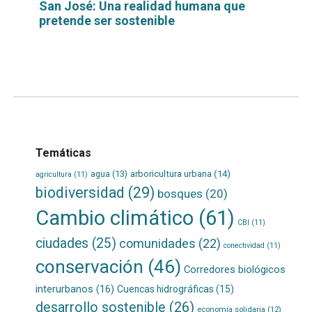
San José: Una realidad humana que
pretende ser sostenible
Leer
por
más...
Temáticas
agua
(13)
arboricultura urbana
(14)
agricultura
(11)
biodiversidad
(29)
bosques
(20)
Cambio climático
(61)
CBI
(11)
ciudades
(25)
comunidades
(22)
conectividad
(11)
conservación
(46)
Corredores biológicos
interurbanos
(16)
Cuencas hidrográficas
(15)
desarrollo sostenible
(26)
economía solidaria
(12)