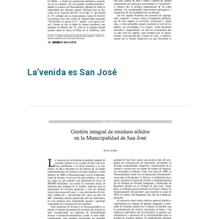
La’venida es San José
Leer
por
más...