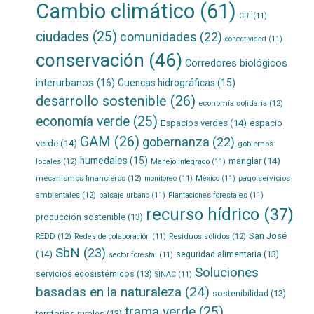
Cambio climático
(61)
CBI
(11)
ciudades
(25)
comunidades
(22)
conectividad
(11)
conservación
(46)
Corredores biológicos
interurbanos
(16)
Cuencas hidrográficas
(15)
desarrollo sostenible
(26)
economía solidaria
(12)
economía verde
(25)
Espacios verdes
(14)
espacio
GAM
(26)
gobernanza
(22)
verde
(14)
gobiernos
humedales
(15)
manglar
(14)
locales
(12)
Manejo integrado
(11)
mecanismos financieros
(12)
pago servicios
monitoreo
(11)
México
(11)
ambientales
(12)
paisaje urbano
(11)
Plantaciones forestales
(11)
recurso hídrico
(37)
producción sostenible
(13)
San José
REDD
(12)
Residuos sólidos
(12)
Redes de colaboración
(11)
SbN
(23)
(14)
seguridad alimentaria
(13)
sector forestal
(11)
Soluciones
servicios ecosistémicos
(13)
SINAC
(11)
basadas en la naturaleza
(24)
sostenibilidad
(13)
trama verde
(25)
territorios rurales
(13)