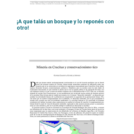
¡A que talás un bosque y lo reponés con
otro!
Leer
por
más...