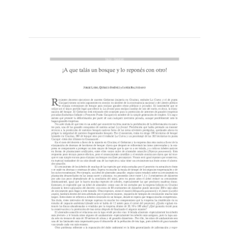
Leer
por
más...