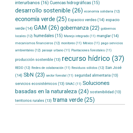
interurbanos
(16)
Cuencas hidrográficas
(15)
desarrollo sostenible
(26)
economía solidaria
(12)
economía verde
(25)
Espacios verdes
(14)
espacio
GAM
(26)
gobernanza
(22)
verde
(14)
gobiernos
humedales
(15)
manglar
(14)
locales
(12)
Manejo integrado
(11)
mecanismos financieros
(12)
pago servicios
monitoreo
(11)
México
(11)
ambientales
(12)
paisaje urbano
(11)
Plantaciones forestales
(11)
recurso hídrico
(37)
producción sostenible
(13)
San José
REDD
(12)
Residuos sólidos
(12)
Redes de colaboración
(11)
SbN
(23)
(14)
seguridad alimentaria
(13)
sector forestal
(11)
Soluciones
servicios ecosistémicos
(13)
SINAC
(11)
basadas en la naturaleza
(24)
sostenibilidad
(13)
trama verde
(25)
territorios rurales
(13)