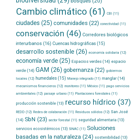
biodiversidad
(29)
bosques
(20)
Cambio climático
(61)
CBI
(11)
ciudades
(25)
comunidades
(22)
conectividad
(11)
conservación
(46)
Corredores biológicos
interurbanos
(16)
Cuencas hidrográficas
(15)
desarrollo sostenible
(26)
economía solidaria
(12)
economía verde
(25)
Espacios verdes
(14)
espacio
GAM
(26)
gobernanza
(22)
verde
(14)
gobiernos
humedales
(15)
manglar
(14)
locales
(12)
Manejo integrado
(11)
mecanismos financieros
(12)
pago servicios
monitoreo
(11)
México
(11)
ambientales
(12)
paisaje urbano
(11)
Plantaciones forestales
(11)
recurso hídrico
(37)
producción sostenible
(13)
San José
REDD
(12)
Residuos sólidos
(12)
Redes de colaboración
(11)
SbN
(23)
(14)
seguridad alimentaria
(13)
sector forestal
(11)
Soluciones
servicios ecosistémicos
(13)
SINAC
(11)
basadas en la naturaleza
(24)
sostenibilidad
(13)