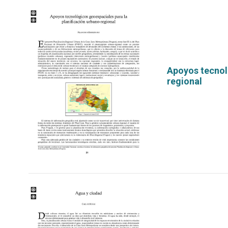
Apoyos tecnoló
regional
por