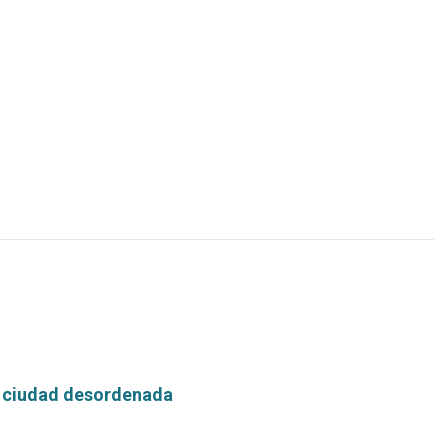
Leer
más...
 ciudad desordenada
Leer