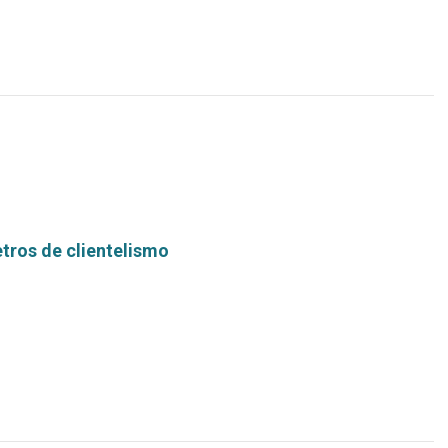
tros de clientelismo
Leer
más...