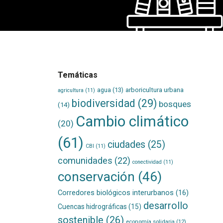
Temáticas
agua
(13)
arboricultura urbana
agricultura
(11)
biodiversidad
(29)
bosques
(14)
Cambio climático
(20)
(61)
ciudades
(25)
CBI
(11)
comunidades
(22)
conectividad
(11)
conservación
(46)
Corredores biológicos interurbanos
(16)
desarrollo
Cuencas hidrográficas
(15)
sostenible
(26)
economía solidaria
(12)