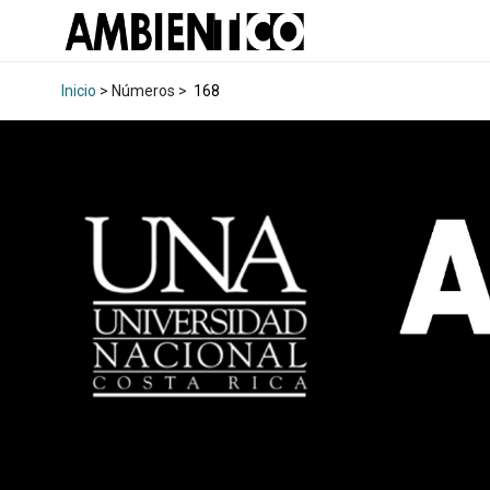
Inicio
> Números >
168