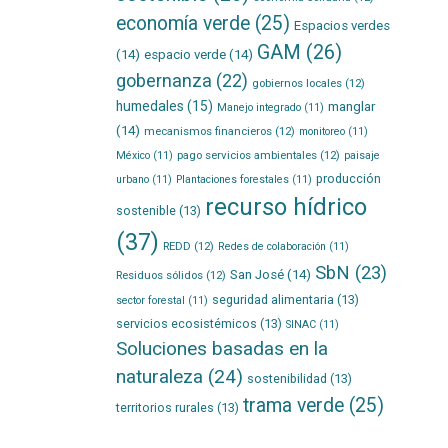
economía verde
(25)
Espacios verdes
GAM
(26)
(14)
espacio verde
(14)
gobernanza
(22)
gobiernos locales
(12)
humedales
(15)
manglar
Manejo integrado
(11)
(14)
mecanismos financieros
(12)
monitoreo
(11)
pago servicios ambientales
(12)
México
(11)
paisaje
producción
urbano
(11)
Plantaciones forestales
(11)
recurso hídrico
sostenible
(13)
(37)
REDD
(12)
Redes de colaboración
(11)
SbN
(23)
San José
(14)
Residuos sólidos
(12)
seguridad alimentaria
(13)
sector forestal
(11)
servicios ecosistémicos
(13)
SINAC
(11)
Soluciones basadas en la
naturaleza
(24)
sostenibilidad
(13)
trama verde
(25)
territorios rurales
(13)