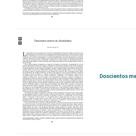
Doscientos me
por