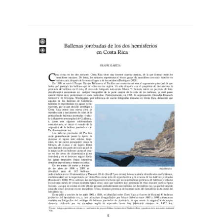
Leer
por
más...