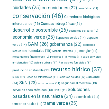
CBI
(11)
ciudades
(25)
comunidades
(22)
conectividad
(11)
conservación
(46)
Corredores biológicos
interurbanos
(16)
Cuencas hidrográficas
(15)
desarrollo sostenible
(26)
economía solidaria
(12)
economía verde
(25)
Espacios verdes
(14)
espacio
GAM
(26)
gobernanza
(22)
verde
(14)
gobiernos
humedales
(15)
manglar
(14)
locales
(12)
Manejo integrado
(11)
mecanismos financieros
(12)
pago servicios
monitoreo
(11)
México
(11)
ambientales
(12)
paisaje urbano
(11)
Plantaciones forestales
(11)
recurso hídrico
(37)
producción sostenible
(13)
San José
REDD
(12)
Residuos sólidos
(12)
Redes de colaboración
(11)
SbN
(23)
(14)
seguridad alimentaria
(13)
sector forestal
(11)
Soluciones
servicios ecosistémicos
(13)
SINAC
(11)
basadas en la naturaleza
(24)
sostenibilidad
(13)
trama verde
(25)
territorios rurales
(13)