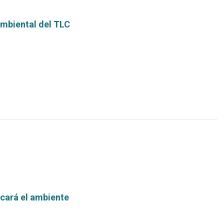
ambiental del TLC
Leer
más...
icará el ambiente
Leer