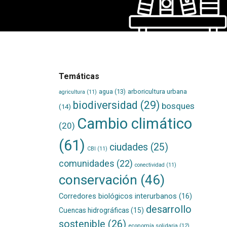
Temáticas
agua
(13)
arboricultura urbana
agricultura
(11)
biodiversidad
(29)
bosques
(14)
Cambio climático
(20)
(61)
ciudades
(25)
CBI
(11)
comunidades
(22)
conectividad
(11)
conservación
(46)
Corredores biológicos interurbanos
(16)
desarrollo
Cuencas hidrográficas
(15)
sostenible
(26)
economía solidaria
(12)