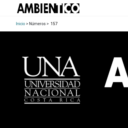
Inicio
> Números >
157