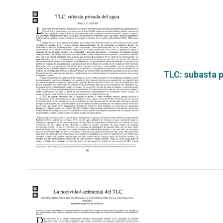
TLC: subasta p
por