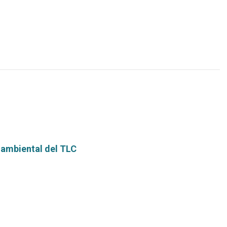
más...
 ambiental del TLC
Leer
más...