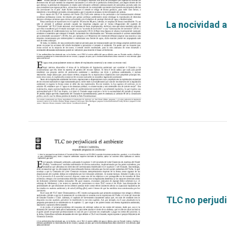
La nocividad 
por
TLC no perjud
por