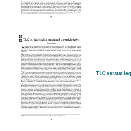
TLC versus leg
por