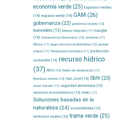
economía verde
(25)
Espacios verdes
GAM
(26)
(14)
espacio verde
(14)
gobernanza
(22)
gobiernos locales
(12)
humedales
(15)
manglar
Manejo integrado
(11)
(14)
mecanismos financieros
(12)
monitoreo
(11)
pago servicios ambientales
(12)
México
(11)
paisaje
producción
urbano
(11)
Plantaciones forestales
(11)
recurso hídrico
sostenible
(13)
(37)
REDD
(12)
Redes de colaboración
(11)
SbN
(23)
San José
(14)
Residuos sólidos
(12)
seguridad alimentaria
(13)
sector forestal
(11)
servicios ecosistémicos
(13)
SINAC
(11)
Soluciones basadas en la
naturaleza
(24)
sostenibilidad
(13)
trama verde
(25)
territorios rurales
(13)