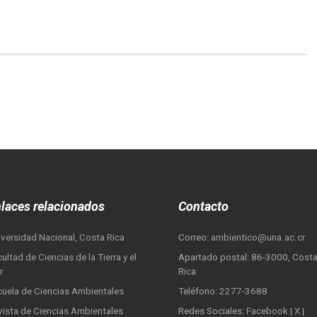
laces relacionados
Contacto
iversidad Nacional, Costa Rica
Correo:
ambientico@una.ac.cr
ultad de Ciencias de la Tierra y el
Apartado postal: 86-3000, Cost
r
Rica
cuela de Ciencias Ambientales
Teléfono:
2277-3688
vista de Ciencias Ambientales
Redes Sociales:
Facebook
|
X
|