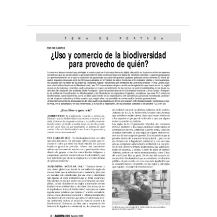
Leer
por
más...