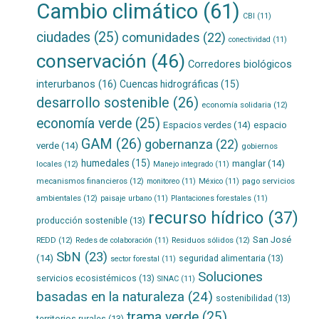
Cambio climático
(61)
CBI
(11)
ciudades
(25)
comunidades
(22)
conectividad
(11)
conservación
(46)
Corredores biológicos
interurbanos
(16)
Cuencas hidrográficas
(15)
desarrollo sostenible
(26)
economía solidaria
(12)
economía verde
(25)
Espacios verdes
(14)
espacio
GAM
(26)
gobernanza
(22)
verde
(14)
gobiernos
humedales
(15)
manglar
(14)
locales
(12)
Manejo integrado
(11)
mecanismos financieros
(12)
pago servicios
monitoreo
(11)
México
(11)
ambientales
(12)
paisaje urbano
(11)
Plantaciones forestales
(11)
recurso hídrico
(37)
producción sostenible
(13)
San José
REDD
(12)
Residuos sólidos
(12)
Redes de colaboración
(11)
SbN
(23)
(14)
seguridad alimentaria
(13)
sector forestal
(11)
Soluciones
servicios ecosistémicos
(13)
SINAC
(11)
basadas en la naturaleza
(24)
sostenibilidad
(13)
trama verde
(25)
territorios rurales
(13)