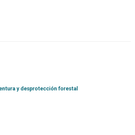
más...
entura y desprotección forestal
Leer
más...