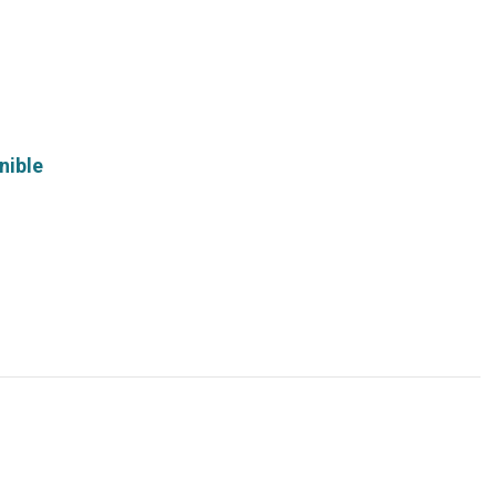
nible
Leer
más...