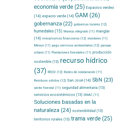
economía verde
(25)
Espacios verdes
GAM
(26)
(14)
espacio verde
(14)
gobernanza
(22)
gobiernos locales
(12)
humedales
(15)
manglar
Manejo integrado
(11)
(14)
mecanismos financieros
(12)
monitoreo
(11)
pago servicios ambientales
(12)
México
(11)
paisaje
producción
urbano
(11)
Plantaciones forestales
(11)
recurso hídrico
sostenible
(13)
(37)
REDD
(12)
Redes de colaboración
(11)
SbN
(23)
San José
(14)
Residuos sólidos
(12)
seguridad alimentaria
(13)
sector forestal
(11)
servicios ecosistémicos
(13)
SINAC
(11)
Soluciones basadas en la
naturaleza
(24)
sostenibilidad
(13)
trama verde
(25)
territorios rurales
(13)