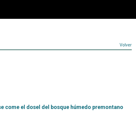
Volver
 se come el dosel del bosque húmedo premontano
Leer
más...