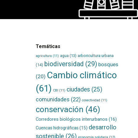
Temáticas
agua
(13)
arboricultura urbana
agricultura
(11)
biodiversidad
(29)
bosques
(14)
Cambio climático
(20)
(61)
ciudades
(25)
CBI
(11)
comunidades
(22)
conectividad
(11)
conservación
(46)
Corredores biológicos interurbanos
(16)
desarrollo
Cuencas hidrográficas
(15)
sostenible
(26)
economía solidaria
(12)