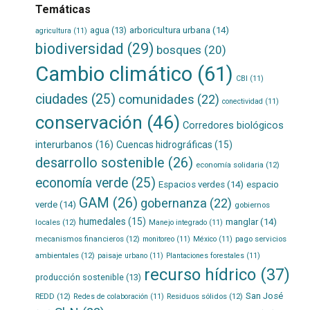
Temáticas
agua
(13)
arboricultura urbana
(14)
agricultura
(11)
biodiversidad
(29)
bosques
(20)
Cambio climático
(61)
CBI
(11)
ciudades
(25)
comunidades
(22)
conectividad
(11)
conservación
(46)
Corredores biológicos
interurbanos
(16)
Cuencas hidrográficas
(15)
desarrollo sostenible
(26)
economía solidaria
(12)
economía verde
(25)
Espacios verdes
(14)
espacio
GAM
(26)
gobernanza
(22)
verde
(14)
gobiernos
humedales
(15)
manglar
(14)
locales
(12)
Manejo integrado
(11)
mecanismos financieros
(12)
pago servicios
monitoreo
(11)
México
(11)
ambientales
(12)
paisaje urbano
(11)
Plantaciones forestales
(11)
recurso hídrico
(37)
producción sostenible
(13)
San José
REDD
(12)
Residuos sólidos
(12)
Redes de colaboración
(11)