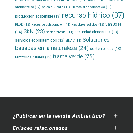
ambientales
(12)
paisaje urbano
(11)
Plantaciones forestales
(11)
recurso hídrico
(37)
producción sostenible
(13)
San José
REDD
(12)
Residuos sólidos
(12)
Redes de colaboración
(11)
SbN
(23)
(14)
seguridad alimentaria
(13)
sector forestal
(11)
Soluciones
servicios ecosistémicos
(13)
SINAC
(11)
basadas en la naturaleza
(24)
sostenibilidad
(13)
trama verde
(25)
territorios rurales
(13)
¿Publicar en la revista Ambientico?
Enlaces relacionados