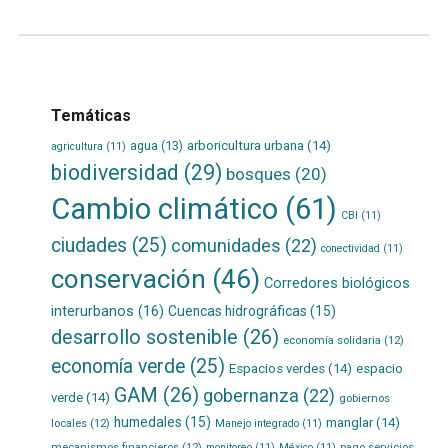
Temáticas
agua
(13)
arboricultura urbana
(14)
agricultura
(11)
biodiversidad
(29)
bosques
(20)
Cambio climático
(61)
CBI
(11)
ciudades
(25)
comunidades
(22)
conectividad
(11)
conservación
(46)
Corredores biológicos
interurbanos
(16)
Cuencas hidrográficas
(15)
desarrollo sostenible
(26)
economía solidaria
(12)
economía verde
(25)
Espacios verdes
(14)
espacio
GAM
(26)
gobernanza
(22)
verde
(14)
gobiernos
humedales
(15)
manglar
(14)
locales
(12)
Manejo integrado
(11)
mecanismos financieros
(12)
pago servicios
monitoreo
(11)
México
(11)