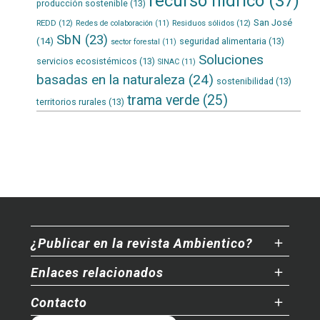
recurso hídrico
(37)
producción sostenible
(13)
San José
REDD
(12)
Residuos sólidos
(12)
Redes de colaboración
(11)
SbN
(23)
(14)
seguridad alimentaria
(13)
sector forestal
(11)
Soluciones
servicios ecosistémicos
(13)
SINAC
(11)
basadas en la naturaleza
(24)
sostenibilidad
(13)
trama verde
(25)
territorios rurales
(13)
¿Publicar en la revista Ambientico?
Enlaces relacionados
Contacto