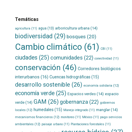
Temáticas
agua
(13)
arboricultura urbana
(14)
agricultura
(11)
biodiversidad
(29)
bosques
(20)
Cambio climático
(61)
CBI
(11)
ciudades
(25)
comunidades
(22)
conectividad
(11)
conservación
(46)
Corredores biológicos
interurbanos
(16)
Cuencas hidrográficas
(15)
desarrollo sostenible
(26)
economía solidaria
(12)
economía verde
(25)
Espacios verdes
(14)
espacio
GAM
(26)
gobernanza
(22)
verde
(14)
gobiernos
humedales
(15)
manglar
(14)
locales
(12)
Manejo integrado
(11)
mecanismos financieros
(12)
pago servicios
monitoreo
(11)
México
(11)
ambientales
(12)
paisaje urbano
(11)
Plantaciones forestales
(11)