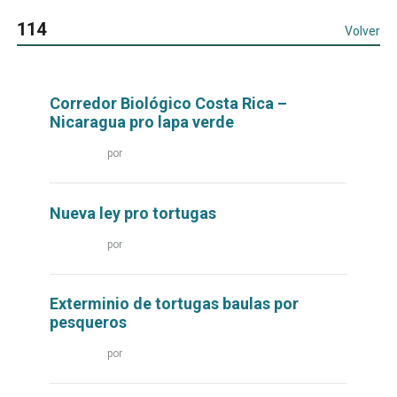
114
Volver
Corredor Biológico Costa Rica –
Nicaragua pro lapa verde
Leer
por
más...
Nueva ley pro tortugas
Leer
por
más...
Exterminio de tortugas baulas por
pesqueros
Leer
por
más...