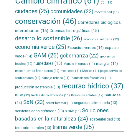
Cambio climático
(61)
CBI
(11)
ciudades
(25)
comunidades
(22)
conectividad
(11)
conservación
(46)
Corredores biológicos
interurbanos
(16)
Cuencas hidrográficas
(15)
desarrollo sostenible
(26)
economía solidaria
(12)
economía verde
(25)
Espacios verdes
(14)
espacio
GAM
(26)
gobernanza
(22)
verde
(14)
gobiernos
humedales
(15)
manglar
(14)
locales
(12)
Manejo integrado
(11)
mecanismos financieros
(12)
pago servicios
monitoreo
(11)
México
(11)
ambientales
(12)
paisaje urbano
(11)
Plantaciones forestales
(11)
recurso hídrico
(37)
producción sostenible
(13)
San José
REDD
(12)
Residuos sólidos
(12)
Redes de colaboración
(11)
SbN
(23)
(14)
seguridad alimentaria
(13)
sector forestal
(11)
Soluciones
servicios ecosistémicos
(13)
SINAC
(11)
basadas en la naturaleza
(24)
sostenibilidad
(13)
trama verde
(25)
territorios rurales
(13)